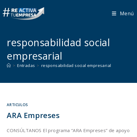
Ir
al
Menú
contenido
responsabilidad social
empresarial
>
Entradas
>
responsabilidad social empresarial
ARTICULOS
ARA Empreses
CONSÚLTANOS El programa “ARA Empreses” de apoyo