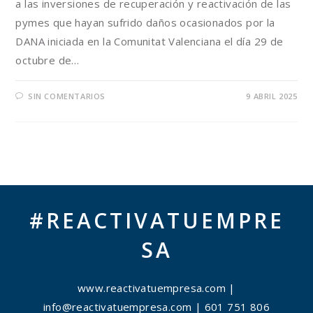
a las inversiones de recuperación y reactivación de las
pymes que hayan sufrido daños ocasionados por la
DANA iniciada en la Comunitat Valenciana el día 29 de
octubre de…
SIN COMENTARIOS
9 ABRIL 2025
#REACTIVATUEMPRE
SA
www.reactivatuempresa.com
|
info@reactivatuempresa.com
| 601 751 806