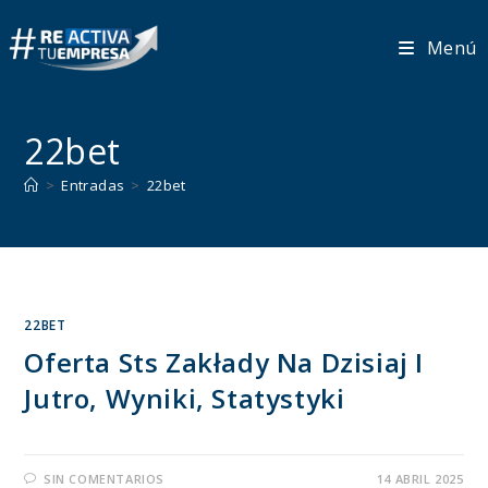
Ir
al
Menú
contenido
22bet
>
Entradas
>
22bet
22BET
Oferta Sts Zakłady Na Dzisiaj I
Jutro, Wyniki, Statystyki
SIN COMENTARIOS
14 ABRIL 2025