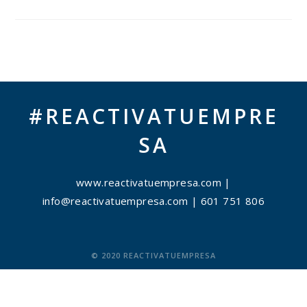
#REACTIVATUEMPRE
SA
www.reactivatuempresa.com
|
info@reactivatuempresa.com
| 601 751 806
© 2020 REACTIVATUEMPRESA